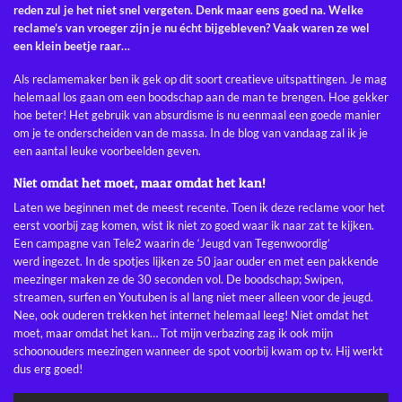
reden zul je het niet snel vergeten. Denk maar eens goed na. Welke
reclame’s van vroeger zijn je nu écht bijgebleven? Vaak waren ze wel
een klein beetje raar…
Als reclamemaker ben ik gek op dit soort creatieve uitspattingen. Je mag
helemaal los gaan om een boodschap aan de man te brengen. Hoe gekker
hoe beter! Het gebruik van absurdisme is nu eenmaal een goede manier
om je te onderscheiden van de massa. In de blog van vandaag zal ik je
een aantal leuke voorbeelden geven.
Niet omdat het moet, maar omdat het kan!
Laten we beginnen met de meest recente. Toen ik deze reclame voor het
eerst voorbij zag komen, wist ik niet zo goed waar ik naar zat te kijken.
Een campagne van Tele2 waarin de ‘Jeugd van Tegenwoordig’
werd ingezet. In de spotjes lijken ze 50 jaar ouder en met een pakkende
meezinger maken ze de 30 seconden vol. De boodschap; Swipen,
streamen, surfen en Youtuben is al lang niet meer alleen voor de jeugd.
Nee, ook ouderen trekken het internet helemaal leeg! Niet omdat het
moet, maar omdat het kan… Tot mijn verbazing zag ik ook mijn
schoonouders meezingen wanneer de spot voorbij kwam op tv. Hij werkt
dus erg goed!