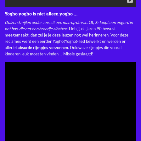
Yogho yogho is niet alleen yogho …
Duizend mijlen onder zee, zit een man op de w.c.
Of;
Er loopt een engerd in
het bos, die eet een broodje albatros.
Heb jij de jaren 90 bewust
meegemaakt, dan zul je je deze leuzen nog wel herinneren. Voor deze
reclames werd een eerder Yogho!Yogho!-lied bewerkt en werden er
allerlei
absurde rijmpjes verzonnen
. Doldwaze rijmpjes die vooral
kinderen leuk moesten vinden…. Missie geslaagd!