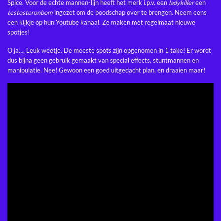
Spice. Voor de echte mannen-lijn heeft het merk i.p.v. een
ladykiller
een
testosteronbom
ingezet om de boodschap over te brengen. Neem eens
een kijkje op hun
Youtube kanaal
. Ze maken met regelmaat nieuwe
spotjes!
O ja…. Leuk weetje. De meeste spots zijn opgenomen in 1 take! Er wordt
dus bijna geen gebruik gemaakt van special effects, stuntmannen en
manipulatie. Nee! Gewoon een goed uitgedacht plan, en draaien maar!