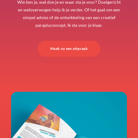
Wie ben je, wat doe je en waar sta je voor? Doelgericht
en weloverwogen help ik je verder. Of het gaat om een
simpel advies of de ontwikkeling van een creatief
parapluconcept. Ik sta voor je klaar.
Maak nu een afspraak