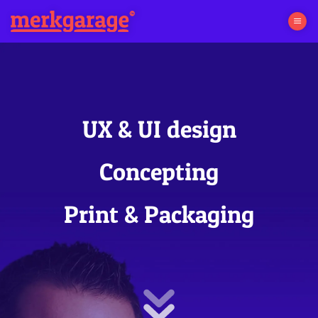
Ga
naar
inhoud
UX & UI design
Concepting
Print & Packaging