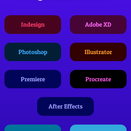
Indesign
Adobe XD
Photoshop
Illustrator
Premiere
Procreate
After Effects