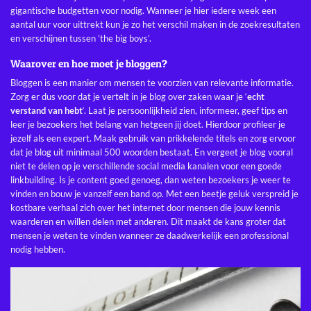
gigantische budgetten voor nodig. Wanneer je hier iedere week een
aantal uur voor uittrekt kun je zo het verschil maken in de zoekresultaten
en verschijnen tussen ’the big boys’.
Waarover en hoe moet je bloggen?
Bloggen is een manier om mensen te voorzien van relevante informatie.
Zorg er dus voor dat je vertelt in je blog over zaken waar je ‘
echt
verstand van hebt
‘. Laat je persoonlijkheid zien, informeer, geef tips en
leer je bezoekers het belang van hetgeen jij doet. Hierdoor profileer je
jezelf als een expert. Maak gebruik van prikkelende titels en zorg ervoor
dat je blog uit minimaal 500 woorden bestaat. En vergeet je blog vooral
niet te delen op je verschillende social media kanalen voor een
goede
linkbuilding
. Is je content goed genoeg, dan weten bezoekers je weer te
vinden en bouw je vanzelf een band op. Met een beetje geluk verspreid je
kostbare verhaal zich over het internet door mensen die jouw kennis
waarderen en willen delen met anderen. Dit maakt de kans groter dat
mensen je weten te vinden wanneer ze daadwerkelijk een professional
nodig hebben.