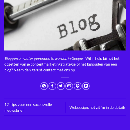
Bloggen om beter gevonden te worden in Google
Wil jij hulp bij het het
opzetten van je contentmarketingstrategie of het bijhouden van een
blog?
Neem dan gerust contact met ons op
.
12 Tips voor een succesvolle
Webdesign: het zit ‘m in de details
nieuwsbrief