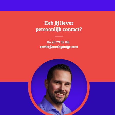
Heb jij liever
persoonlijk contact?
06 23 79 92 08
erwin@merkgarage.com