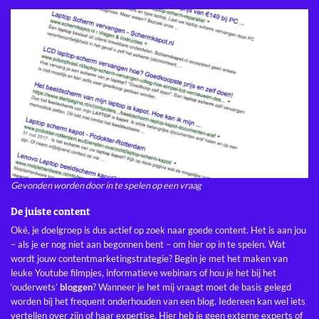
Gevonden worden door in te spelen op een vraag
De juiste content
Oké, je doelgroep is dus actief op zoek naar goede content. Het is aan jou
– als je er nog niet aan begonnen bent – om hier op in te spelen. Wat
wordt jouw contentmarketingstrategie? Begin je met het maken van
leuke Youtube filmpjes, informatieve webinars of hou je het bij het
‘ouderwets’
bloggen
? Wanneer je het mij vraagt moet de basis gelegd
worden bij het frequent onderhouden van een blog. Iedereen kan wel iets
vertellen over zijn of haar expertise. Hier heb je geen externe experts of