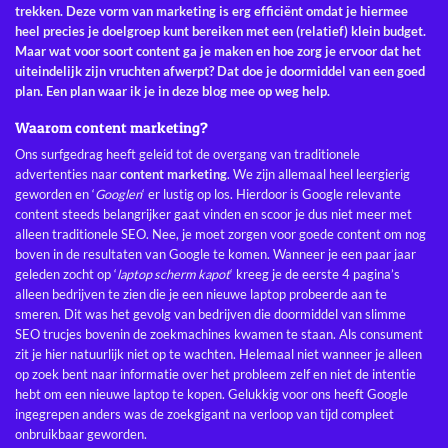
trekken. Deze vorm van marketing is erg efficiënt omdat je hiermee
heel precies je doelgroep kunt bereiken met een (relatief) klein budget.
Maar wat voor soort content ga je maken en hoe zorg je ervoor dat het
uiteindelijk zijn vruchten afwerpt? Dat doe je doormiddel van een goed
plan. Een plan waar ik je in deze blog mee op weg help.
Waarom content marketing?
Ons surfgedrag heeft geleid tot de overgang van traditionele
advertenties naar
content marketing
. We zijn allemaal heel leergierig
geworden en ‘
Googlen
‘ er lustig op los. Hierdoor is Google relevante
content steeds belangrijker gaat vinden en scoor je dus niet meer met
alleen traditionele SEO. Nee, je moet zorgen voor goede content om nog
boven in de resultaten van Google te komen. Wanneer je een paar jaar
geleden zocht op ‘
laptop scherm kapot
‘ kreeg je de eerste 4 pagina’s
alleen bedrijven te zien die je een nieuwe laptop probeerde aan te
smeren. Dit was het gevolg van bedrijven die doormiddel van slimme
SEO trucjes bovenin de zoekmachines kwamen te staan. Als consument
zit je hier natuurlijk niet op te wachten. Helemaal niet wanneer je alleen
op zoek bent naar informatie over het probleem zelf en niet de intentie
hebt om een nieuwe laptop te kopen. Gelukkig voor ons heeft Google
ingegrepen anders was de zoekgigant na verloop van tijd compleet
onbruikbaar geworden.