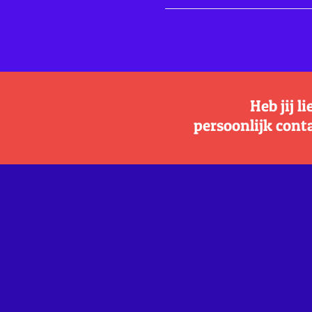
Heb jij l
persoonlijk cont