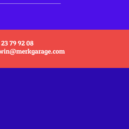
 23 79 92 08
win@merkgarage.com