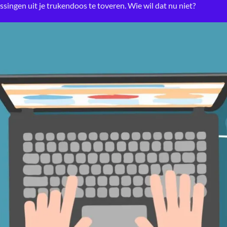
assingen
uit je trukendoos te toveren. Wie wil dat nu niet?