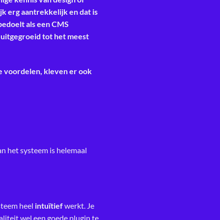
k erg aantrekkelijk en dat is
bedoelt als een CMS
uitgegroeid tot het meest
e voordelen, kleven er ook
.
an het systeem is helemaal
steem heel
intuïtief
werkt. Je
liteit wel een goede plugin te