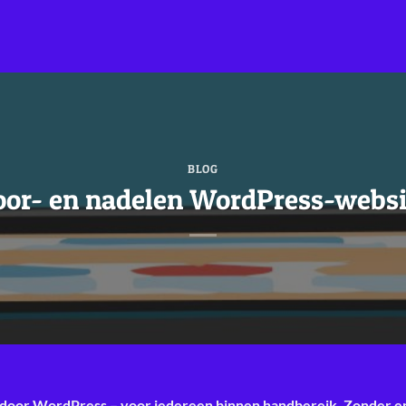
BLOG
oor- en nadelen WordPress-websi
door WordPress – voor iedereen binnen handbereik. Zonder eni