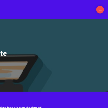
te
ge kennis van design of