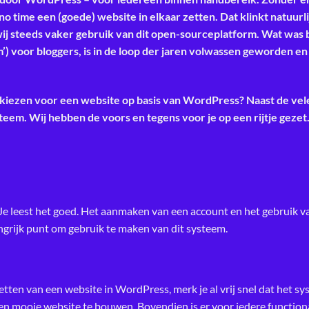
time een (goede) website in elkaar zetten. Dat klinkt natuurlij
j steeds vaker gebruik van dit open-sourceplatform. Wat was 
 voor bloggers, is in de loop der jaren volwassen geworden en 
kiezen voor een website op basis van WordPress? Naast de vel
teem. Wij hebben de voors en tegens voor je op een rijtje gezet
 Je leest het goed. Het aanmaken van een account en het gebruik v
ngrijk punt om gebruik te maken van dit systeem.
tten van een website in WordPress, merk je al vrij snel dat het sy
een mooie website te bouwen. Bovendien is er voor iedere functiona