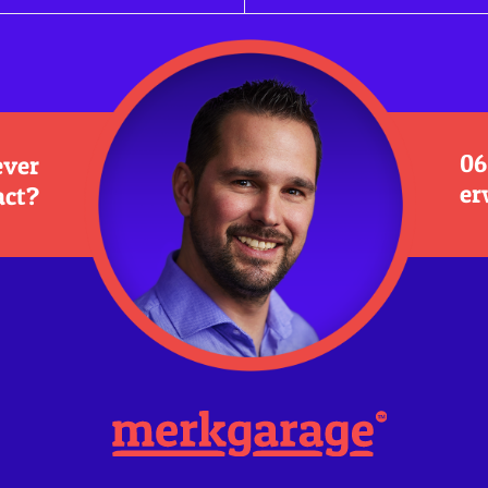
06
iever
er
act?