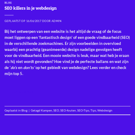
BLOG
SEO killers in je webdesign
GEPLAATST OP
16/06/2017
DOOR
ADMIN
Bij het ontwerpen van een website is het altijd de vraag of de focus
moet liggen op een ‘fantastisch design’ of een goede vindbaarheid (SEO)
in de verschillende zoekmachines. Er zijn voorbeelden in overvloed
waarbij een prachtig (geanimeerde) design nadelige gevolgen heeft
voor de vindbaarheid. Een mooie website is leuk, maar wat heb je eraan
als hij niet wordt gevonden? Hoe vind je de perfecte ballans en wat zijn
de ‘
do’s
en
don’ts’
op het gebiedt van webdesign? Lees verder en check
mijn top 5.
LEES VERDER
→
Geplaatst in
Blog
|
Getagd
Kampen
,
SEO
,
SEO-fouten
,
SEO-Tips
,
Tips
,
Webdesign