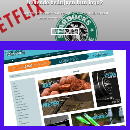
bekende bedrijven hun logo?
Grote merken hebben vaak een rijke geschiedenis als het gaat
om de vormgeving van hunLees meer ...
2 REACTIES
LEES VERDER
→