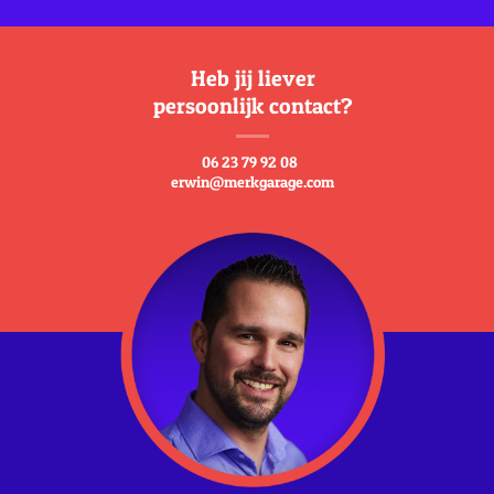
Heb jij liever
persoonlijk contact?
06 23 79 92 08
erwin@merkgarage.com