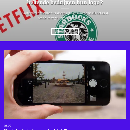
bekende bedrijven hun logo?
Grote merken hebben vaak een rijke geschiedenis als het gaat
om de vormgeving van hunLees meer ...
2 REACTIES
LEES VERDER
→
BLOG