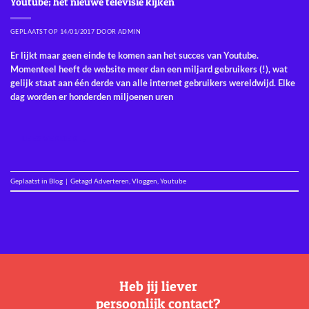
Youtube; het nieuwe televisie kijken
GEPLAATST OP
14/01/2017
DOOR
ADMIN
Er lijkt maar geen einde te komen aan het succes van Youtube.
Momenteel heeft de website meer dan een miljard gebruikers (!), wat
gelijk staat aan één derde van alle internet gebruikers wereldwijd. Elke
dag worden er honderden miljoenen uren
LEES VERDER
→
Geplaatst in
Blog
|
Getagd
Adverteren
,
Vloggen
,
Youtube
Heb jij liever
persoonlijk contact?