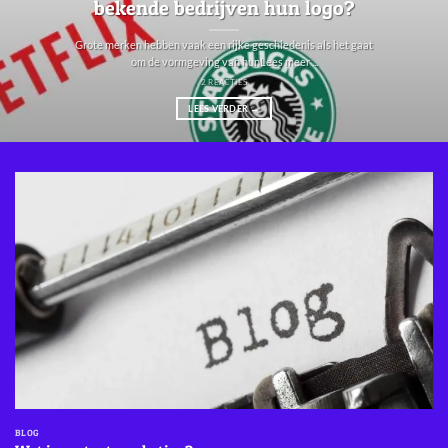
bekende bedrijven hun logo?
Grote merken hebben vaak een rijke geschiedenis als het gaat
om de vormgeving van hunLees meer ...
2 REACTIES
LEES VERDER
→
BLOG