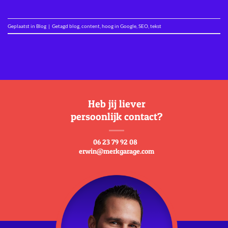
Geplaatst in
Blog
|
Getagd
blog
,
content
,
hoog in Google
,
SEO
,
tekst
Heb jij liever
persoonlijk contact?
06 23 79 92 08
erwin@merkgarage.com